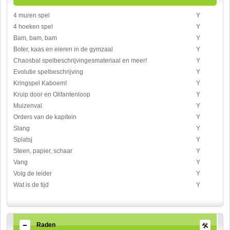
4 muren spel
Y
4 hoeken spel
Y
Bam, bam, bam
Y
Boter, kaas en eieren in de gymzaal
Y
Chaosbal spelbeschrijvingesmateriaal en meer!
Y
Evolutie spelbeschrijving
Y
Kringspel Kaboem!
Y
Kruip door en Olifantenloop
Y
Muizenval
Y
Orders van de kapitein
Y
Slang
Y
Splatsj
Y
Steen, papier, schaar
Y
Vang
Y
Volg de leider
Y
Wat is de tijd
Y
Raden