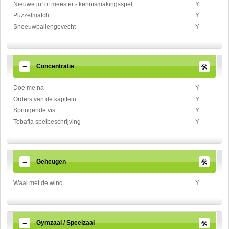
Nieuwe juf of meester - kennismakingsspel
Y
Puzzelmatch
Y
Sneeuwballengevecht
Y
Concentratie
Doe me na
Y
Orders van de kapitein
Y
Springende vis
Y
Tebafla spelbeschrijving
Y
Geheugen
Waai met de wind
Y
Gymzaal / Speelzaal