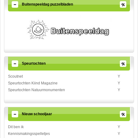
Buitenspeeldag puzzelbladen
Speurtochten
Scoutnet
Y
Speurtochten Kiind Magazine
Y
Speurtochten Natuurmonumenten
Y
Nieuw schooljaar
Dit ben ik
Y
Kennismakingsspelletjes
Y