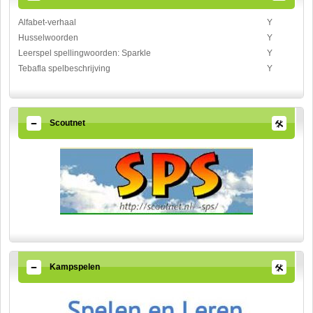
Alfabet-verhaal
Y
Husselwoorden
Y
Leerspel spellingwoorden: Sparkle
Y
Tebafla spelbeschrijving
Y
Scoutnet
Kampspelen