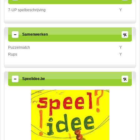
7-UP spelbeschrijving
Y
Samenwerken
Puzzelmatch
Y
Rups
Y
Speelidee.be