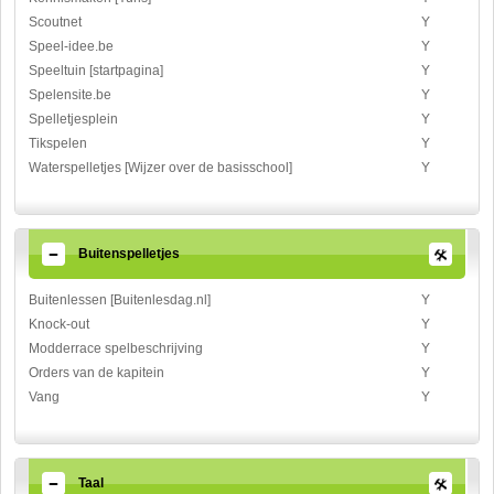
Scoutnet
Y
Speel-idee.be
Y
Speeltuin [startpagina]
Y
Spelensite.be
Y
Spelletjesplein
Y
Tikspelen
Y
Waterspelletjes [Wijzer over de basisschool]
Y
Buitenspelletjes
Buitenlessen [Buitenlesdag.nl]
Y
Knock-out
Y
Modderrace spelbeschrijving
Y
Orders van de kapitein
Y
Vang
Y
Taal